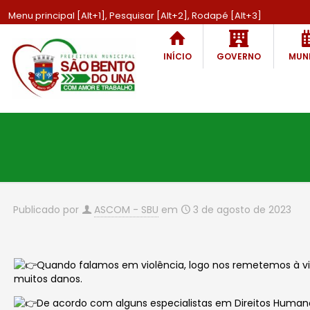
Menu principal [Alt+1], Pesquisar [Alt+2], Rodapé [Alt+3]
INÍCIO
GOVERNO
MUNI
Publicado por
ASCOM - SBU
em
3 de agosto de 2023
Quando falamos em violência, logo nos remetemos à violê
muitos danos.
De acordo com alguns especialistas em Direitos Humanos