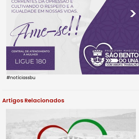
#notíciassbu
Artigos Relacionados