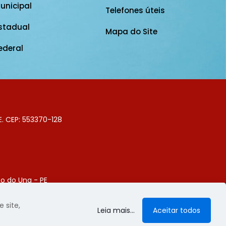
unicipal
Telefones úteis
stadual
Mapa do Site
ederal
E. CEP: 553370-128
o do Una - PE
Digital
 site,
Leia mais...
Aceitar todos