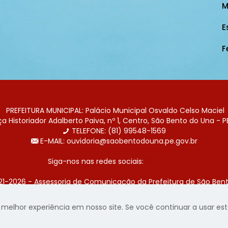
M
E
F
PREFEITURA MUNICIPAL: Palácio Municipal Osvaldo Celso Maciel
 Historiador Adalberto Paiva, nº 1, Centro, São Bento do Una - P
TELEFONE: (81) 99548-1569
E-MAIL: ouvidoria@saobentodouna.pe.gov.br
Siga-nos nas redes sociais:
21-2026 - Assessoria de Comunicação da Prefeitura de São Bent
 desenvolvida pela agência de publicidade
LumusWeb - Agência 
elhor experiência em nosso site. Se você continuar a usar este