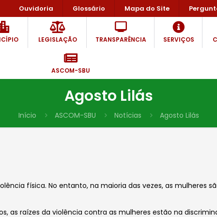
Ouvidoria
Glossário
Mapa do Site
Pergunt
CÍPIO
LEGISLAÇÃO
TRANSPARÊNCIA
SERVIÇOS
C
ASCOM-SBU
Agosto Lilás
Início
ASCOM-SBU
Notícias
Agosto Lilás
ncia física. No entanto, na maioria das vezes, as mulheres são
, as raízes da violência contra as mulheres estão na discrimi