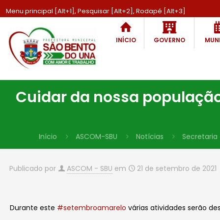
Menu principal [Alt+1], Pesquisar [Alt+2], Rodapé [Alt+3]
INÍCIO
GOVERNO
MUNI
Cuidar da nossa população
Início
ASCOM-SBU
Notícias
Secretaria
Publicado por
ASCOM - SBU
em
21 de setembro de 2021
Durante este
#setembroamarelo
várias atividades serão de