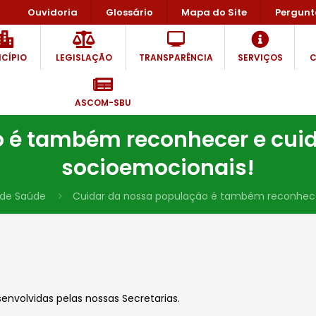
Ouvidoria
Glossário
Mapa do Site
Pergunt
CÍPIO
LEGISLAÇÃO
TRANSPARÊNCIA
SERVIÇOS
C
ASCOM-SBU
 é também reconhecer e cuid
socioemocionais!
 de Saúde
Cuidar da nossa população é também reconhecer
senvolvidas pelas nossas Secretarias.