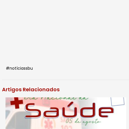
#notíciassbu
Artigos Relacionados