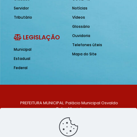
Servidor
Notícias
Tributário
Vídeos
Glossário
LEGISLAÇÃO
Ouvidoria
Telefones úteis
Municipal
Mapa do Site
Estadual
Federal
PREFEITURA MUNICIPAL: Palácio Municipal Osvaldo
Celso Maciel
ENDEREÇO: Praça Historiador Adalberto Paiva, nº 1,
Centro, São Bento do Una - PE. CEP: 553370-128
TELEFONE: (81) 99548-1569
E-MAIL: ouvidoria@saobentodouna.pe.gov.br