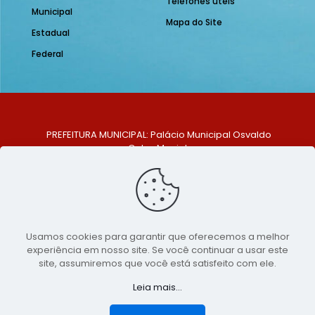
Telefones úteis
Municipal
Mapa do Site
Estadual
Federal
PREFEITURA MUNICIPAL: Palácio Municipal Osvaldo
Celso Maciel
ENDEREÇO: Praça Historiador Adalberto Paiva, nº 1,
Centro, São Bento do Una - PE. CEP: 553370-128
TELEFONE: (81) 99548-1569
E-MAIL: ouvidoria@saobentodouna.pe.gov.br
Siga-nos nas redes sociais:
Usamos cookies para garantir que oferecemos a melhor
experiência em nosso site. Se você continuar a usar este
Copyright 2021-2026 - Assessoria de Comunicação da
site, assumiremos que você está satisfeito com ele.
Prefeitura de São Bento do Una - PE
Leia mais...
Página desenvolvida pela agência de
publicidade
LumusWeb - Agência Digital