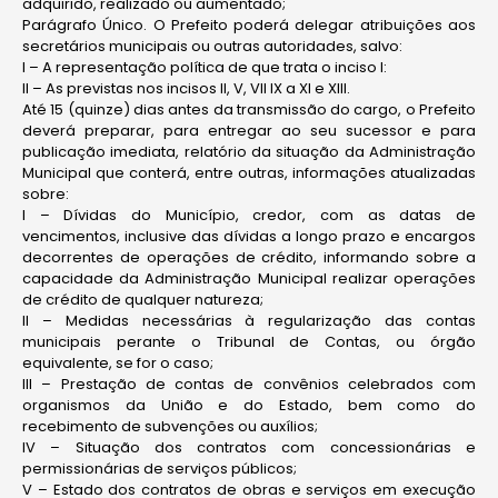
adquirido, realizado ou aumentado;
Parágrafo Único. O Prefeito poderá delegar atribuições aos
secretários municipais ou outras autoridades, salvo:
I – A representação política de que trata o inciso I:
II – As previstas nos incisos II, V, VII IX a XI e XIII.
Até 15 (quinze) dias antes da transmissão do cargo, o Prefeito
deverá preparar, para entregar ao seu sucessor e para
publicação imediata, relatório da situação da Administração
Municipal que conterá, entre outras, informações atualizadas
sobre:
I – Dívidas do Município, credor, com as datas de
vencimentos, inclusive das dívidas a longo prazo e encargos
decorrentes de operações de crédito, informando sobre a
capacidade da Administração Municipal realizar operações
de crédito de qualquer natureza;
II – Medidas necessárias à regularização das contas
municipais perante o Tribunal de Contas, ou órgão
equivalente, se for o caso;
III – Prestação de contas de convênios celebrados com
organismos da União e do Estado, bem como do
recebimento de subvenções ou auxílios;
IV – Situação dos contratos com concessionárias e
permissionárias de serviços públicos;
V – Estado dos contratos de obras e serviços em execução