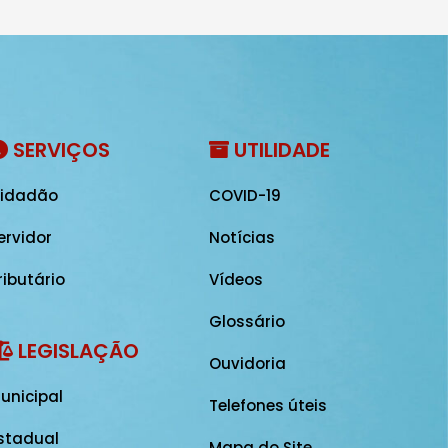
SERVIÇOS
UTILIDADE
idadão
COVID-19
ervidor
Notícias
ributário
Vídeos
Glossário
LEGISLAÇÃO
Ouvidoria
unicipal
Telefones úteis
stadual
Mapa do Site