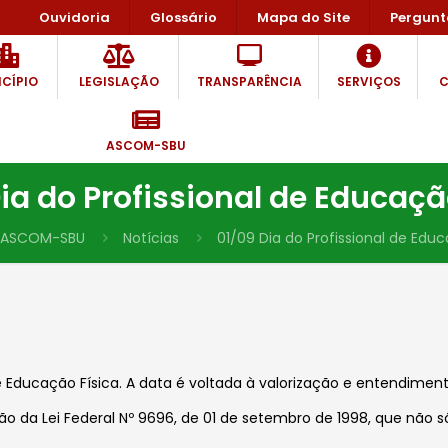
Ouvidoria
Glossário
Mapa do Site
Pergunt
CÍPIO
LEGISLAÇÃO
TRANSPARÊNCIA
SERVIÇOS
C
ASCOM-SBU
ia do Profissional de Educaçã
ASCOM-SBU
Notícias
01/09 Dia do Profissional de Educ
l de Educação Física. A data é voltada à valorização e entendim
ição da Lei Federal Nº 9696, de 01 de setembro de 1998, que não