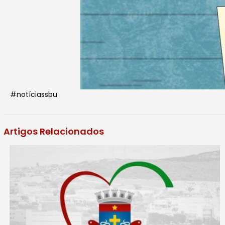
#notíciassbu
Artigos Relacionados