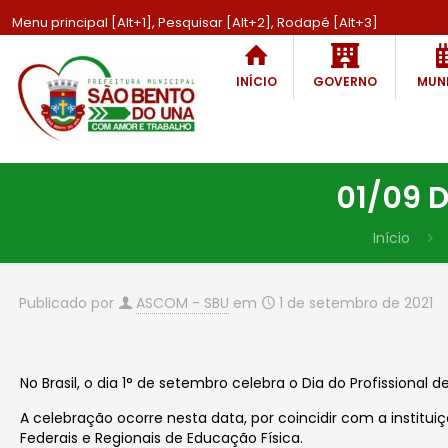
Menu principal [Alt+1], Pesquisar [Alt+2], Rodapé [Alt+3]
INÍCIO
GOVERNO
MUNI
01/09 D
Início
Publicado por
ASCOM - SBU
em
1 de setembro de 2021
No Brasil, o dia 1° de setembro celebra o Dia do Profissiona
A celebração ocorre nesta data, por coincidir com a institu
Federais e Regionais de Educação Física.