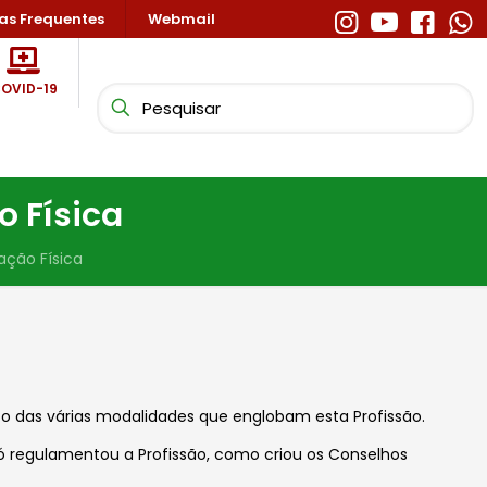
as Frequentes
Webmail
OVID-19
o Física
ação Física
ento das várias modalidades que englobam esta Profissão.
 só regulamentou a Profissão, como criou os Conselhos