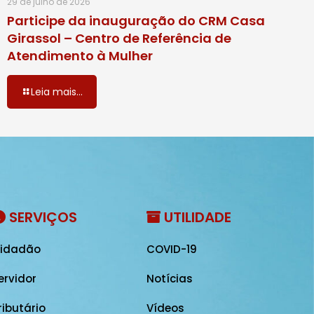
29 de julho de 2026
Participe da inauguração do CRM Casa
Girassol – Centro de Referência de
Atendimento à Mulher
Leia mais...
SERVIÇOS
UTILIDADE
idadão
COVID-19
ervidor
Notícias
ributário
Vídeos