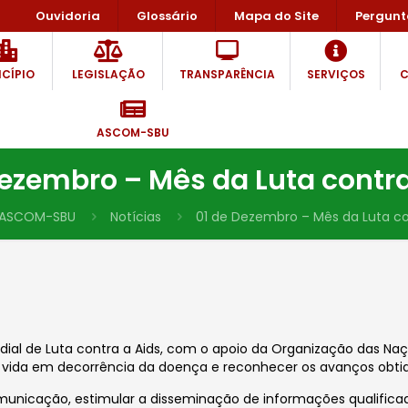
Ouvidoria
Glossário
Mapa do Site
Pergunt
CÍPIO
LEGISLAÇÃO
TRANSPARÊNCIA
SERVIÇOS
C
ASCOM-SBU
Dezembro – Mês da Luta contra
ASCOM-SBU
Notícias
01 de Dezembro – Mês da Luta co
undial de Luta contra a Aids, com o apoio da Organização das N
vida em decorrência da doença e reconhecer os avanços obti
municação, estimular a disseminação de informações qualificad