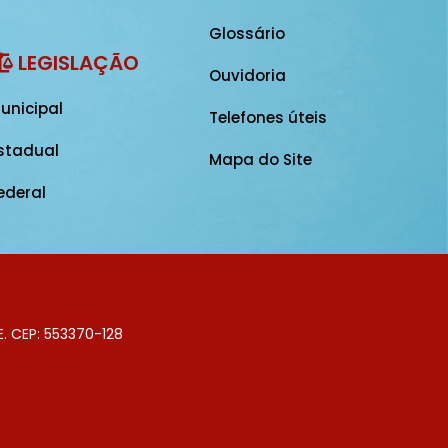
Glossário
LEGISLAÇÃO
Ouvidoria
unicipal
Telefones úteis
stadual
Mapa do Site
ederal
E. CEP: 553370-128