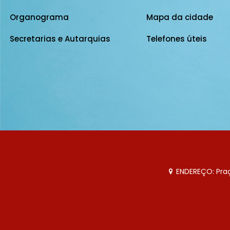
Organograma
Mapa da cidade
Secretarias e Autarquias
Telefones úteis
ENDEREÇO: Praça