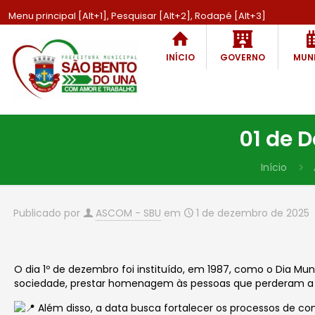
Menu principal [Alt+1], Pesquisar [Alt+2], Rodapé [Alt+3]
INÍCIO
GOVERNO
MUNI
01 de 
Início
Publicado por
ASCOM - SBU
em
1 de dezembro de 2025
O dia 1º de dezembro foi instituído, em 1987, como o Dia M
sociedade, prestar homenagem às pessoas que perderam a 
Além disso, a data busca fortalecer os processos de co