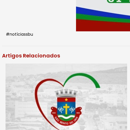
#notíciassbu
Artigos Relacionados