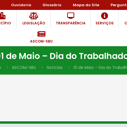
Ouvidoria
Glossário
Mapa do Site
Pergunt
CÍPIO
LEGISLAÇÃO
TRANSPARÊNCIA
SERVIÇOS
C
ASCOM-SBU
1 de Maio – Dia do Trabalhad
o
ASCOM-SBU
Notícias
01 de Maio – Dia do Trabal
!