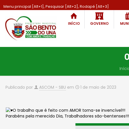
Menu principal [Alt+1], Pesquisar [Alt+2], Rodapé [Alt+3]
INÍCIO
GOVERNO
MUNI
0
Iníci
Publicado por
ASCOM - SBU
em
1 de maio de 2023
O trabalho que é feito com AMOR torna-se invencível!!!
Parabéns pela merecido Dia, Trabalhadores são-bentenses!!