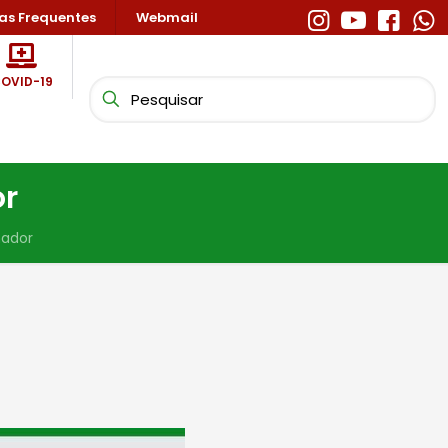
as Frequentes
Webmail
OVID-19
or
hador