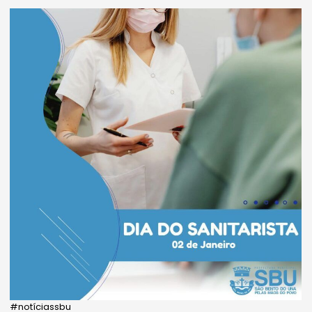
#notíciassbu