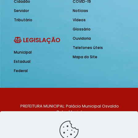
Cidadão
COVID-19
Servidor
Notícias
Tributário
Vídeos
Glossário
LEGISLAÇÃO
Ouvidoria
Telefones úteis
Municipal
Mapa do Site
Estadual
Federal
PREFEITURA MUNICIPAL: Palácio Municipal Osvaldo
Celso Maciel
ENDEREÇO: Praça Historiador Adalberto Paiva, nº 1,
Centro, São Bento do Una - PE. CEP: 553370-128
TELEFONE: (81) 99548-1569
E-MAIL: ouvidoria@saobentodouna.pe.gov.br