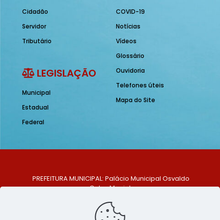
Cidadão
COVID-19
Servidor
Notícias
Tributário
Vídeos
Glossário
LEGISLAÇÃO
Ouvidoria
Telefones úteis
Municipal
Mapa do Site
Estadual
Federal
PREFEITURA MUNICIPAL: Palácio Municipal Osvaldo
Celso Maciel
ENDEREÇO: Praça Historiador Adalberto Paiva, nº 1,
Centro, São Bento do Una - PE. CEP: 553370-128
TELEFONE: (81) 99548-1569