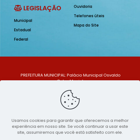
LEGISLAÇÃO
Ouvidoria
Telefones úteis
Municipal
Mapa do Site
Estadual
Federal
PREFEITURA MUNICIPAL: Palácio Municipal Osvaldo
Celso Maciel
ENDEREÇO: Praça Historiador Adalberto Paiva, nº 1,
Centro, São Bento do Una - PE. CEP: 553370-128
TELEFONE: (81) 99548-1569
E-MAIL: ouvidoria@saobentodouna.pe.gov.br
Siga-nos nas redes sociais:
Usamos cookies para garantir que oferecemos a melhor
experiência em nosso site. Se você continuar a usar este
Copyright 2021-2026 - Assessoria de Comunicação da
site, assumiremos que você está satisfeito com ele.
Prefeitura de São Bento do Una - PE