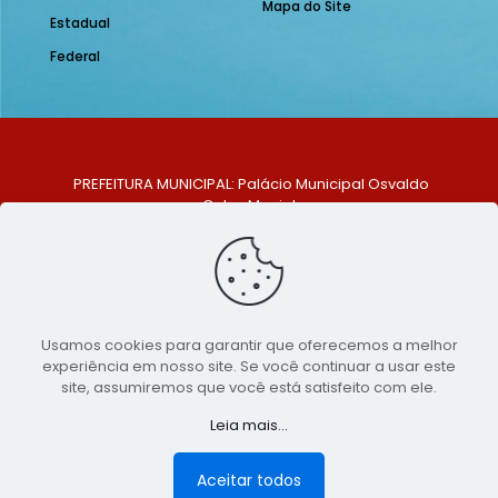
Mapa do Site
Estadual
Federal
PREFEITURA MUNICIPAL: Palácio Municipal Osvaldo
Celso Maciel
ENDEREÇO: Praça Historiador Adalberto Paiva, nº 1,
Centro, São Bento do Una - PE. CEP: 553370-128
TELEFONE: (81) 99548-1569
E-MAIL: ouvidoria@saobentodouna.pe.gov.br
Siga-nos nas redes sociais:
Usamos cookies para garantir que oferecemos a melhor
experiência em nosso site. Se você continuar a usar este
Copyright 2021-2026 - Assessoria de Comunicação da
site, assumiremos que você está satisfeito com ele.
Prefeitura de São Bento do Una - PE
Leia mais...
Página desenvolvida pela agência de
publicidade
LumusWeb - Agência Digital
Aceitar todos