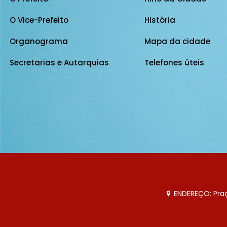
O Vice-Prefeito
História
Organograma
Mapa da cidade
Secretarias e Autarquias
Telefones úteis
ENDEREÇO: Praça