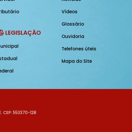
ributário
Vídeos
Glossário
LEGISLAÇÃO
Ouvidoria
unicipal
Telefones úteis
stadual
Mapa do Site
ederal
E. CEP: 553370-128