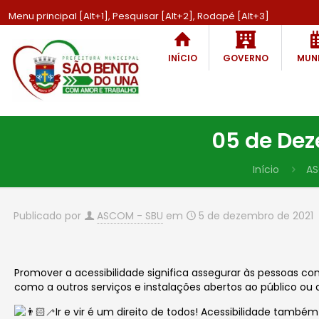
Menu principal [Alt+1], Pesquisar [Alt+2], Rodapé [Alt+3]
INÍCIO
GOVERNO
MUNI
05 de Dez
Início
A
Publicado por
ASCOM - SBU
em
5 de dezembro de 2021
Promover a acessibilidade significa assegurar às pessoas c
como a outros serviços e instalações abertos ao público ou 
Ir e vir é um direito de todos! Acessibilidade também