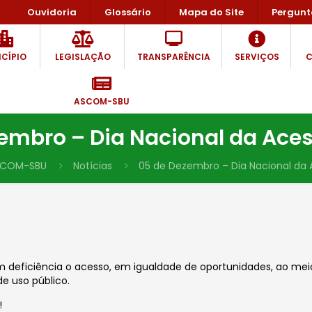
Ouvidoria
Glossário
Mapa do Site
Pergunt
CÍPIO
LEGISLAÇÃO
TRANSPARÊNCIA
SERVIÇOS
C
ASCOM-SBU
embro – Dia Nacional da Aces
SCOM-SBU
Notícias
05 de Dezembro – Dia Nacional da A
om deficiência o acesso, em igualdade de oportunidades, ao me
de uso público.
!