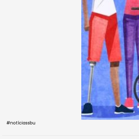
#notíciassbu