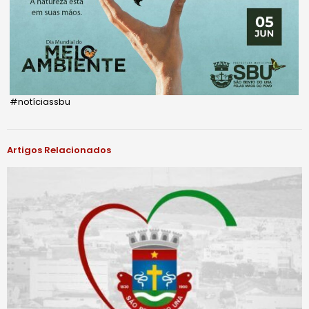
#notíciassbu
Artigos Relacionados