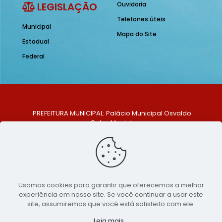
LEGISLAÇÃO
Ouvidoria
Telefones úteis
Municipal
Mapa do Site
Estadual
Federal
PREFEITURA MUNICIPAL: Palácio Municipal Osvaldo
Celso Maciel
ENDEREÇO: Praça Historiador Adalberto Paiva, nº 1,
Centro, São Bento do Una - PE. CEP: 553370-128
TELEFONE: (81) 99548-1569
E-MAIL: ouvidoria@saobentodouna.pe.gov.br
Siga-nos nas redes sociais:
Usamos cookies para garantir que oferecemos a melhor
experiência em nosso site. Se você continuar a usar este
Copyright 2021-2026 - Assessoria de Comunicação da
site, assumiremos que você está satisfeito com ele.
Prefeitura de São Bento do Una - PE
Leia mais...