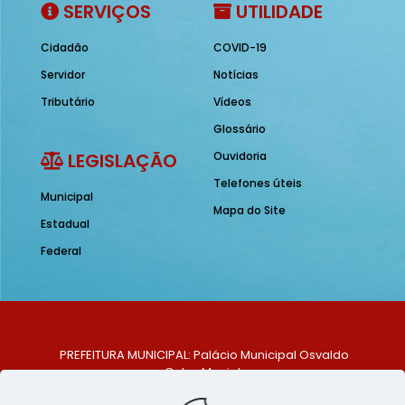
SERVIÇOS
UTILIDADE
Cidadão
COVID-19
Servidor
Notícias
Tributário
Vídeos
Glossário
LEGISLAÇÃO
Ouvidoria
Telefones úteis
Municipal
Mapa do Site
Estadual
Federal
PREFEITURA MUNICIPAL: Palácio Municipal Osvaldo
Celso Maciel
ENDEREÇO: Praça Historiador Adalberto Paiva, nº 1,