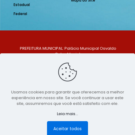
Mapa do Site
Estadual
Federal
PREFEITURA MUNICIPAL: Palácio Municipal Osvaldo
Celso Maciel
ENDEREÇO: Praça Historiador Adalberto Paiva, nº 1,
Centro, São Bento do Una - PE. CEP: 553370-128
TELEFONE: (81) 99548-1569
E-MAIL: ouvidoria@saobentodouna.pe.gov.br
Siga-nos nas redes sociais:
Usamos cookies para garantir que oferecemos a melhor
experiência em nosso site. Se você continuar a usar este
Copyright 2021-2026 - Assessoria de Comunicação da
site, assumiremos que você está satisfeito com ele.
Prefeitura de São Bento do Una - PE
Leia mais...
Página desenvolvida pela agência de
publicidade
LumusWeb - Agência Digital
Aceitar todos