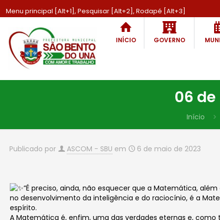
Menu principal [Alt+1], Pesquisar [Alt+2], Rodapé [Alt+3]
INÍCIO
GOVERNO
MUNI
06 de
Início
Publicado por
ASCOM - SBU
em
6 de maio de 2023
”É preciso, ainda, não esquecer que a Matemática, além d
no desenvolvimento da inteligência e do raciocínio, é a 
espírito.
A Matemática é, enfim, uma das verdades eternas e, como t