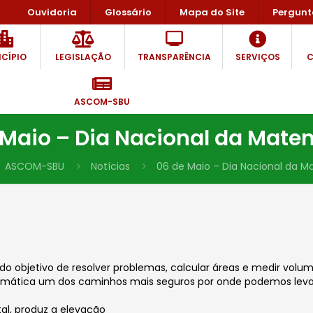
Ouvidoria
Glossário
Mapa do Site
Pergunt
CÍPIO
LEGISLAÇÃO
TRANSPARÊNCIA
SERVIÇOS
C
ASCOM-SBU
 Maio – Dia Nacional da Mate
ASCOM-SBU
Notícias
06 de Maio – Dia Nacional da 
o objetivo de resolver problemas, calcular áreas e medir volume
Matemática um dos caminhos mais seguros por onde podemos le
al, produz a elevação