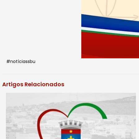
#notíciassbu
Artigos Relacionados