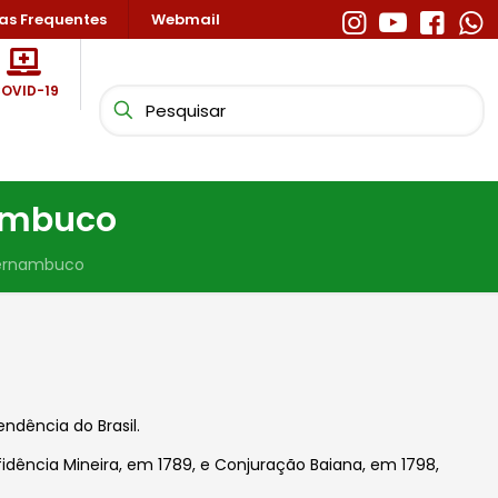
as Frequentes
Webmail
OVID-19
nambuco
Pernambuco
dência do Brasil.
fidência Mineira, em 1789, e Conjuração Baiana, em 1798,