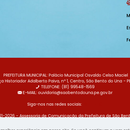
M
E
F
PREFEITURA MUNICIPAL: Palácio Municipal Osvaldo Celso Maciel
 Historiador Adalberto Paiva, nº 1, Centro, São Bento do Una - P
TELEFONE: (81) 99548-1569
E-MAIL: ouvidoria@saobentodouna.pe.gov.br
Siga-nos nas redes sociais:
21-2026 - Assessoria de Comunicação da Prefeitura de São Bent
 desenvolvida pela agência de publicidade
LumusWeb - Agência 