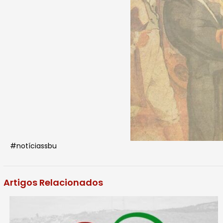
#notíciassbu
Artigos Relacionados