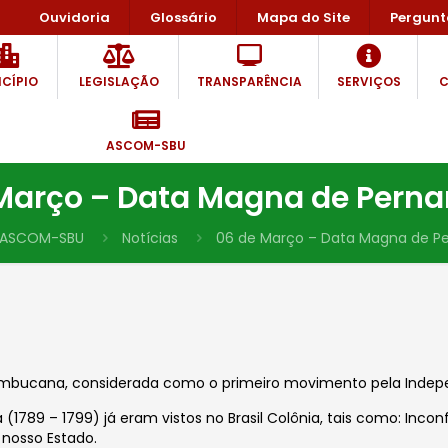
Ouvidoria
Glossário
Mapa do Site
Pergunt
CÍPIO
LEGISLAÇÃO
TRANSPARÊNCIA
SERVIÇOS
C
ASCOM-SBU
Março – Data Magna de Per
ASCOM-SBU
Notícias
06 de Março – Data Magna de 
nambucana, considerada como o primeiro movimento pela Indepen
1789 – 1799) já eram vistos no Brasil Colônia, tais como: Incon
 nosso Estado.