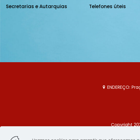
Secretarias e Autarquias
Telefones úteis
ENDEREÇO: Praça
Copyright 20
Página