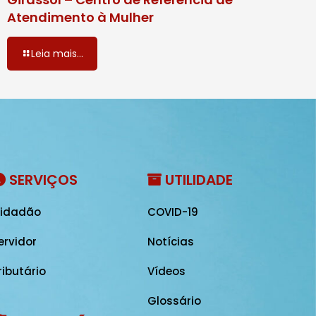
Atendimento à Mulher
Leia mais...
SERVIÇOS
UTILIDADE
idadão
COVID-19
ervidor
Notícias
ributário
Vídeos
Glossário