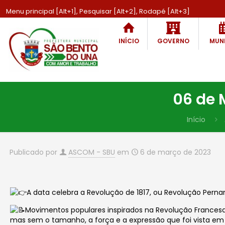
Menu principal [Alt+1], Pesquisar [Alt+2], Rodapé [Alt+3]
INÍCIO
GOVERNO
MUNI
06 de 
Início
Publicado por
ASCOM - SBU
em
6 de março de 2023
A data celebra a Revolução de 1817, ou Revolução Per
Movimentos populares inspirados na Revolução Francesa (
mas sem o tamanho, a força e a expressão que foi vista em