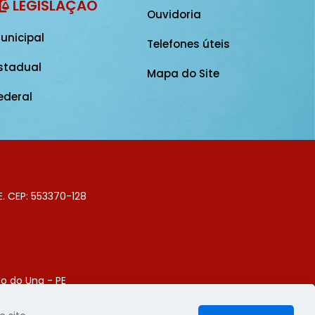
LEGISLAÇÃO
Ouvidoria
unicipal
Telefones úteis
stadual
Mapa do Site
ederal
E. CEP: 553370-128
o do Una - PE
Digital