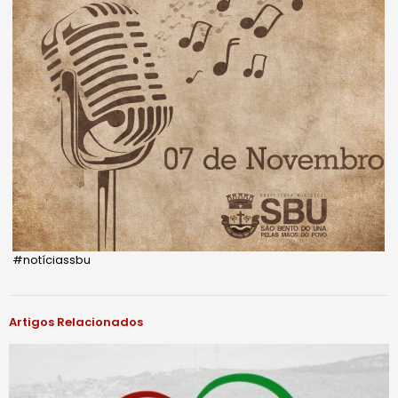
#notíciassbu
Artigos Relacionados