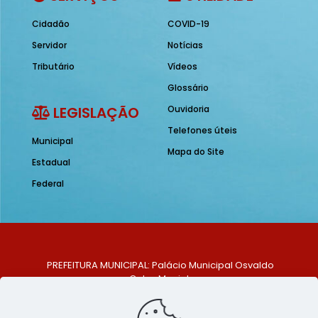
Cidadão
COVID-19
Servidor
Notícias
Tributário
Vídeos
Glossário
LEGISLAÇÃO
Ouvidoria
Telefones úteis
Municipal
Mapa do Site
Estadual
Federal
PREFEITURA MUNICIPAL: Palácio Municipal Osvaldo
Celso Maciel
ENDEREÇO: Praça Historiador Adalberto Paiva, nº 1,
Centro, São Bento do Una - PE. CEP: 553370-128