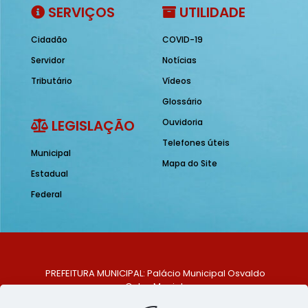
SERVIÇOS
UTILIDADE
Cidadão
COVID-19
Servidor
Notícias
Tributário
Vídeos
Glossário
LEGISLAÇÃO
Ouvidoria
Telefones úteis
Municipal
Mapa do Site
Estadual
Federal
PREFEITURA MUNICIPAL: Palácio Municipal Osvaldo
Celso Maciel
ENDEREÇO: Praça Historiador Adalberto Paiva, nº 1,