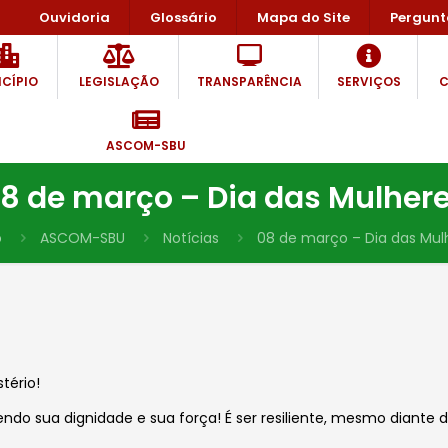
Ouvidoria
Glossário
Mapa do Site
Pergunt
CÍPIO
LEGISLAÇÃO
TRANSPARÊNCIA
SERVIÇOS
C
ASCOM-SBU
8 de março – Dia das Mulher
o
ASCOM-SBU
Notícias
08 de março – Dia das Mul
tério!
endo sua dignidade e sua força! É ser resiliente, mesmo diant