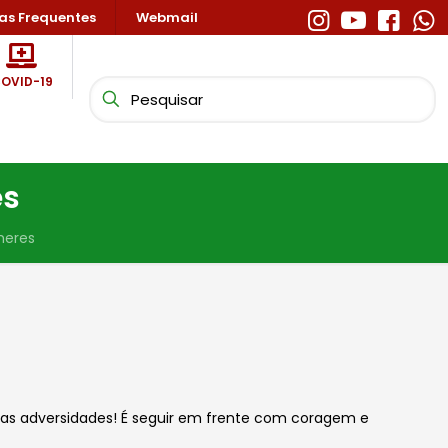
as Frequentes
Webmail
OVID-19
es
heres
e das adversidades! É seguir em frente com coragem e