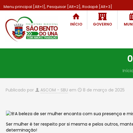
Menu principal [Alt+1], Pesquisar [Alt+2], Rodapé [Alt+3]
INÍCIO
GOVERNO
MUNI
0
Iníci
Publicado por
ASCOM - SBU
em
8 de março de 2025
A beleza de ser mulher encanta com sua presença e mis
Ser mulher é ter respeito por si mesma e pelos outros, mant
determinação!