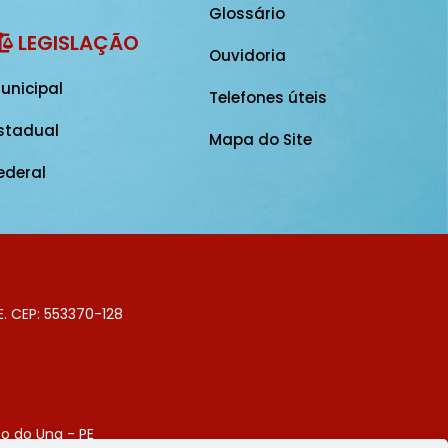
Glossário
LEGISLAÇÃO
Ouvidoria
unicipal
Telefones úteis
stadual
Mapa do Site
ederal
E. CEP: 553370-128
o do Una - PE