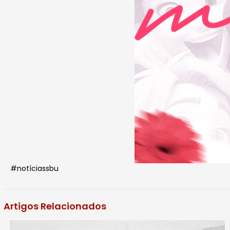
#notíciassbu
Artigos Relacionados