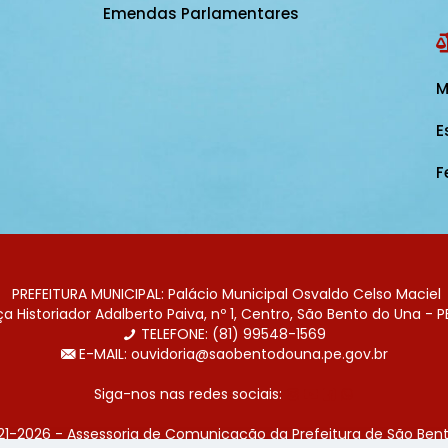
Emendas Parlamentares
M
E
F
PREFEITURA MUNICIPAL: Palácio Municipal Osvaldo Celso Maciel
 Historiador Adalberto Paiva, nº 1, Centro, São Bento do Una - P
TELEFONE: (81) 99548-1569
E-MAIL: ouvidoria@saobentodouna.pe.gov.br
Siga-nos nas redes sociais:
21-2026 - Assessoria de Comunicação da Prefeitura de São Bent