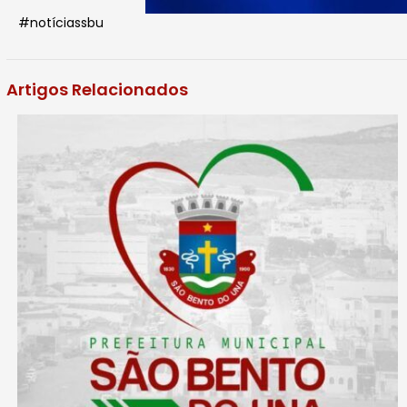
#notíciassbu
Artigos Relacionados