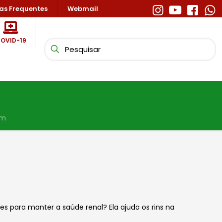
as Frequentes
Webmail
OVID-19
im
para manter a saúde renal? Ela ajuda os rins na