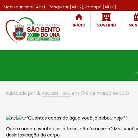
Menu principal [Alt+1], Pesquisar [Alt+2], Rodapé [Alt+3]
INÍCIO
GOVERNO
MUNI
I
Publicado por
ASCOM - SBU
em
9 de março de 2023
”Quantos copos de água você já bebeu hoje?”
Quem nunca escutou essa frase, não é mesmo? Mas você sab
desintoxicação do corpo.