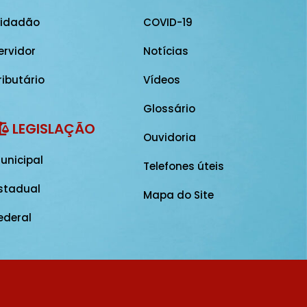
idadão
COVID-19
ervidor
Notícias
ributário
Vídeos
Glossário
LEGISLAÇÃO
Ouvidoria
unicipal
Telefones úteis
stadual
Mapa do Site
ederal