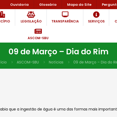
Ouvidoria
Glossário
Mapa do Site
Pergunt
CÍPIO
LEGISLAÇÃO
TRANSPARÊNCIA
SERVIÇOS
C
ASCOM-SBU
09 de Março – Dia do Rim
nício
ASCOM-SBU
Notícias
09 de Março – Dia do R
ia que a ingestão de água é uma das formas mais importantes 