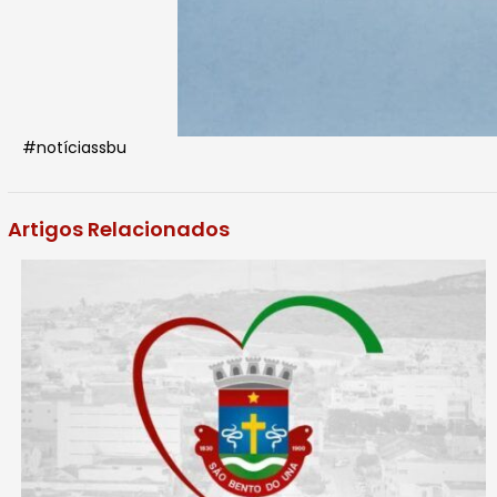
#notíciassbu
Artigos Relacionados