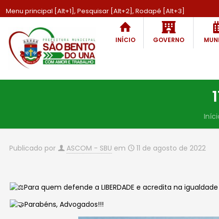
Menu principal [Alt+1], Pesquisar [Alt+2], Rodapé [Alt+3]
INÍCIO
GOVERNO
MUNI
Iníci
Publicado por
ASCOM - SBU
em
11 de agosto de 2022
Para quem defende a LIBERDADE e acredita na igualdade
Parabéns, Advogados!!!