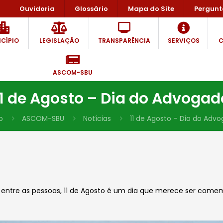
Ouvidoria
Glossário
Mapa do Site
Pergunt
CÍPIO
LEGISLAÇÃO
TRANSPARÊNCIA
SERVIÇOS
C
ASCOM-SBU
11 de Agosto – Dia do Advogad
o
ASCOM-SBU
Notícias
11 de Agosto – Dia do Adv
 entre as pessoas, 11 de Agosto é um dia que merece ser come