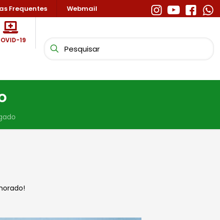
as Frequentes
Webmail
OVID-19
o
ogado
morado!