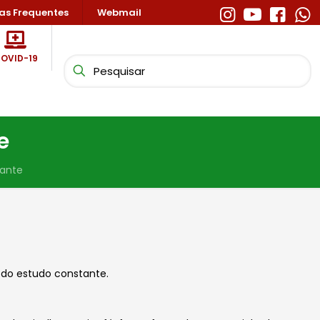
as Frequentes
Webmail
OVID-19
e
dante
 do estudo constante.