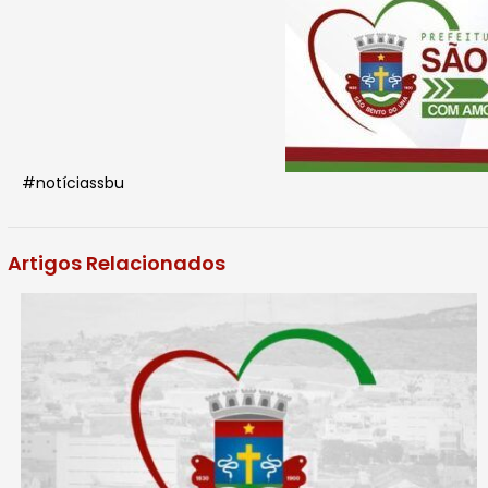
#notíciassbu
Artigos Relacionados