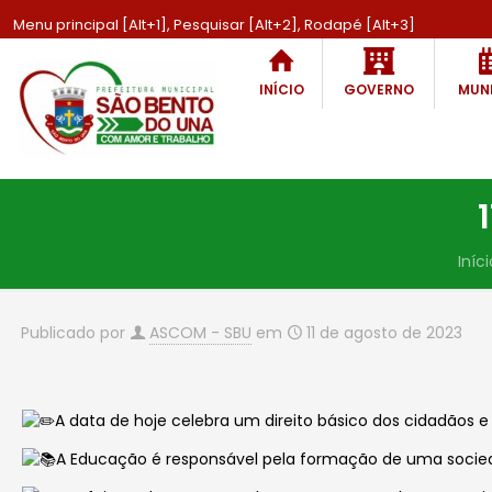
Menu principal [Alt+1], Pesquisar [Alt+2], Rodapé [Alt+3]
INÍCIO
GOVERNO
MUNI
Iníci
Publicado por
ASCOM - SBU
em
11 de agosto de 2023
A data de hoje celebra um direito básico dos cidadãos
A Educação é responsável pela formação de uma socieda