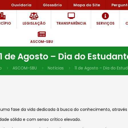
Ouvidoria
Glossário
Mapa do Site
Pergunt
CÍPIO
LEGISLAÇÃO
TRANSPARÊNCIA
SERVIÇOS
C
ASCOM-SBU
11 de Agosto – Dia do Estudant
o
ASCOM-SBU
Notícias
11 de Agosto – Dia do Estu
 e uma fase da vida dedicada à busca do conhecimento, através
de sólida e com senso crítico elevado.