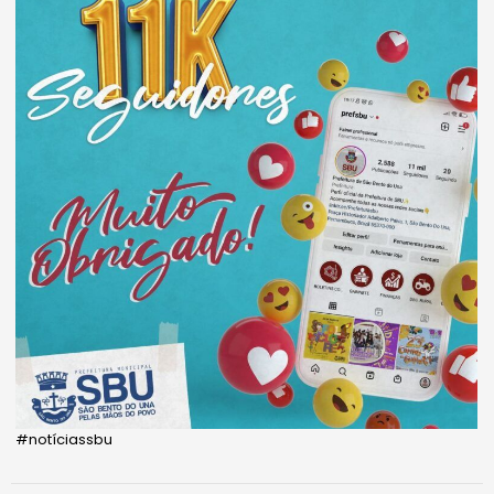
#notíciassbu