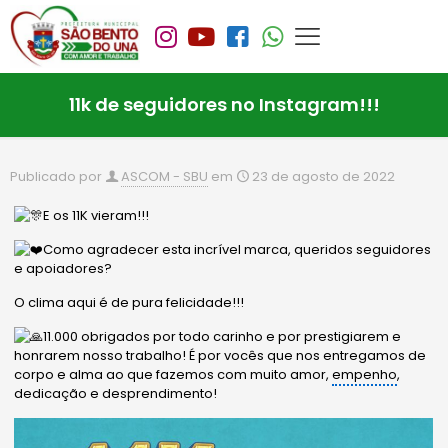
11k de seguidores no Instagram!!!
Publicado por
ASCOM - SBU
em
23 de agosto de 2022
E os 11K vieram!!!
Como agradecer esta incrível marca, queridos seguidores
e apoiadores?
O clima aqui é de pura felicidade!!!
11.000 obrigados por todo carinho e por prestigiarem e
honrarem nosso trabalho! É por vocês que nos entregamos de
corpo e alma ao que fazemos com muito amor,
empenho
,
dedicação e desprendimento!