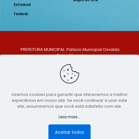
Estadual
Federal
PREFEITURA MUNICIPAL: Palácio Municipal Osvaldo
Celso Maciel
ENDEREÇO: Praça Historiador Adalberto Paiva, nº 1,
Centro, São Bento do Una - PE. CEP: 553370-128
TELEFONE: (81) 99548-1569
E-MAIL: ouvidoria@saobentodouna.pe.gov.br
Siga-nos nas redes sociais:
Usamos cookies para garantir que oferecemos a melhor
experiência em nosso site. Se você continuar a usar este
Copyright 2021-2026 - Assessoria de Comunicação da
site, assumiremos que você está satisfeito com ele.
Prefeitura de São Bento do Una - PE
Leia mais...
Página desenvolvida pela agência de
publicidade
LumusWeb - Agência Digital
Aceitar todos