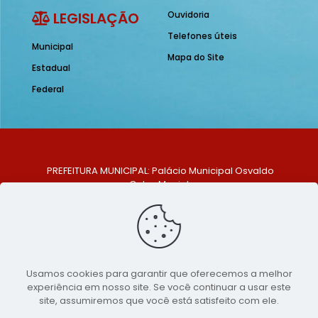
LEGISLAÇÃO
Ouvidoria
Telefones úteis
Municipal
Mapa do Site
Estadual
Federal
PREFEITURA MUNICIPAL: Palácio Municipal Osvaldo
Celso Maciel
ENDEREÇO: Praça Historiador Adalberto Paiva, nº 1,
Centro, São Bento do Una - PE. CEP: 553370-128
TELEFONE: (81) 99548-1569
E-MAIL: ouvidoria@saobentodouna.pe.gov.br
Siga-nos nas redes sociais:
Usamos cookies para garantir que oferecemos a melhor
experiência em nosso site. Se você continuar a usar este
Copyright 2021-2026 - Assessoria de Comunicação da
site, assumiremos que você está satisfeito com ele.
Prefeitura de São Bento do Una - PE