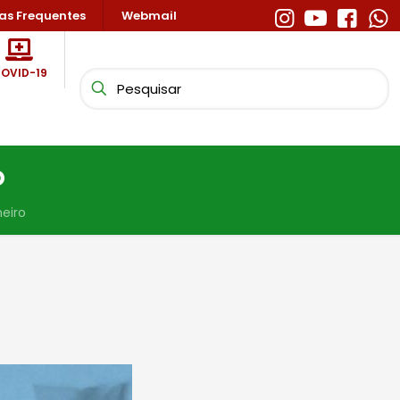
as Frequentes
Webmail
OVID-19
o
meiro