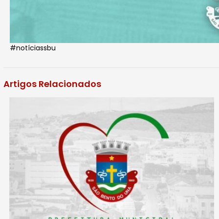
#notíciassbu
Artigos Relacionados