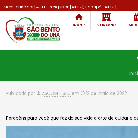
Menu principal [Alt+1], Pesquisar [Alt+2], Rodapé [Alt+3]
INÍCIO
GOVERNO
MUNI
Iníc
Publicado por
ASCOM - SBU
em
12 de maio de 2022
Parabéns para você que faz da sua vida a arte de cuidar e de