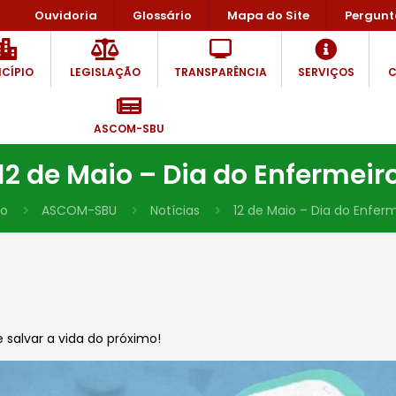
Ouvidoria
Glossário
Mapa do Site
Pergunt
CÍPIO
LEGISLAÇÃO
TRANSPARÊNCIA
SERVIÇOS
C
ASCOM-SBU
12 de Maio – Dia do Enfermeir
io
ASCOM-SBU
Notícias
12 de Maio – Dia do Enfer
 salvar a vida do próximo!