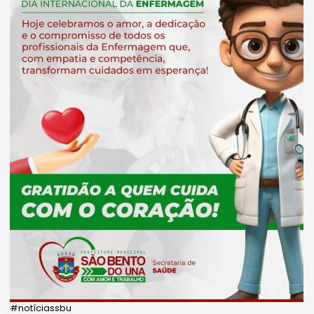
#notíciassbu