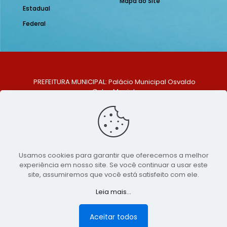
Mapa do Site
Estadual
Federal
PREFEITURA MUNICIPAL: Palácio Municipal Osvaldo
Celso Maciel
ENDEREÇO: Praça Historiador Adalberto Paiva, nº 1,
Centro, São Bento do Una - PE. CEP: 553370-128
TELEFONE: (81) 99548-1569
E-MAIL: ouvidoria@saobentodouna.pe.gov.br
Siga-nos nas redes sociais:
Usamos cookies para garantir que oferecemos a melhor
experiência em nosso site. Se você continuar a usar este
Copyright 2021-2026 - Assessoria de Comunicação da
site, assumiremos que você está satisfeito com ele.
Prefeitura de São Bento do Una - PE
Leia mais...
Página desenvolvida pela agência de
publicidade
LumusWeb - Agência Digital
Aceitar todos