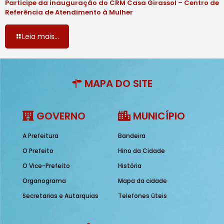
Participe da inauguração do CRM Casa Girassol – Centro de
Referência de Atendimento à Mulher
Leia mais...
MAPA DO SITE
GOVERNO
MUNICÍPIO
A Prefeitura
Bandeira
O Prefeito
Hino da Cidade
O Vice-Prefeito
História
Organograma
Mapa da cidade
Secretarias e Autarquias
Telefones úteis