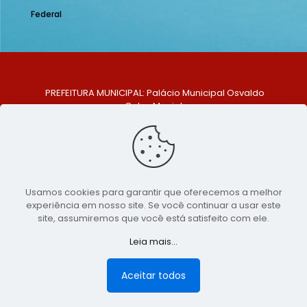
Federal
PREFEITURA MUNICIPAL: Palácio Municipal Osvaldo
Celso Maciel
ENDEREÇO: Praça Historiador Adalberto Paiva, nº 1,
Centro, São Bento do Una - PE. CEP: 553370-128
TELEFONE: (81) 99548-1569
E-MAIL: ouvidoria@saobentodouna.pe.gov.br
Siga-nos nas redes sociais:
Usamos cookies para garantir que oferecemos a melhor
experiência em nosso site. Se você continuar a usar este
Copyright 2021-2026 - Assessoria de Comunicação da
site, assumiremos que você está satisfeito com ele.
Prefeitura de São Bento do Una - PE
Leia mais...
Página desenvolvida pela agência de
publicidade
LumusWeb - Agência Digital
Aceitar todos