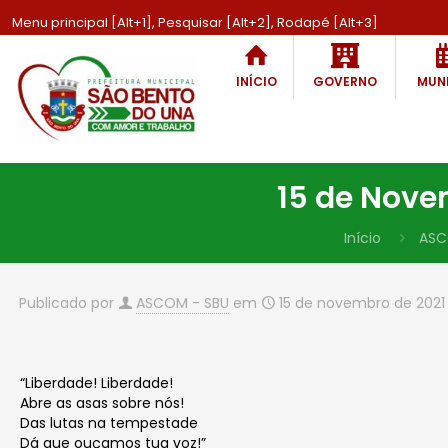
Menu principal [Alt+1], Pesquisar [Alt+2], Rodapé [Alt+3]
INÍCIO
GOVERNO
MUNI
15 de Nove
Início
ASC
Publicado por
ASCOM - SBU
em
15 de novembro de 2021
“Liberdade! Liberdade!
Abre as asas sobre nós!
Das lutas na tempestade
Dá que ouçamos tua voz!”