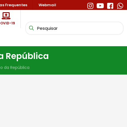
as Frequentes
Webmail
OVID-19
a República
o da República