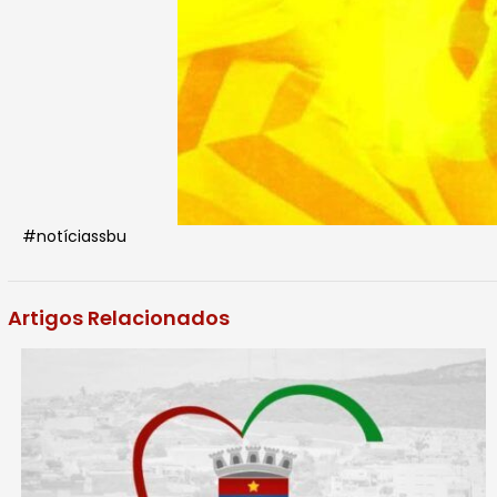
#notíciassbu
Artigos Relacionados