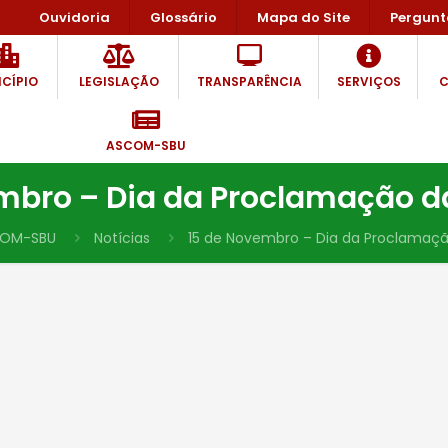
Ouvidoria
Glossário
Mapa do Site
Pergunt
CÍPIO
LEGISLAÇÃO
TRANSPARÊNCIA
SERVIÇOS
C
ASCOM-SBU
mbro – Dia da Proclamação d
OM-SBU
Notícias
15 de Novembro – Dia da Proclamaçã