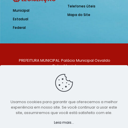
Telefones úteis
Municipal
Mapa do Site
Estadual
Federal
PREFEITURA MUNICIPAL: Palácio Municipal Osvaldo
Celso Maciel
ENDEREÇO: Praça Historiador Adalberto Paiva, nº 1,
Centro, São Bento do Una - PE. CEP: 553370-128
TELEFONE: (81) 99548-1569
E-MAIL: ouvidoria@saobentodouna.pe.gov.br
Siga-nos nas redes sociais:
Usamos cookies para garantir que oferecemos a melhor
experiência em nosso site. Se você continuar a usar este
Copyright 2021-2026 - Assessoria de Comunicação da
site, assumiremos que você está satisfeito com ele.
Prefeitura de São Bento do Una - PE
Leia mais...
Página desenvolvida pela agência de