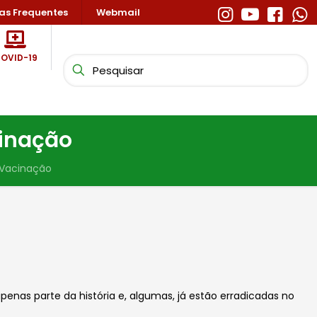
as Frequentes
Webmail
OVID-19
cinação
 Vacinação
enas parte da história e, algumas, já estão erradicadas no