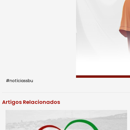
#notíciassbu
Artigos Relacionados