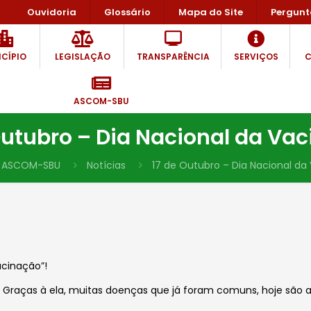
Ouvidoria
Glossário
Mapa do Site
Pergunt
CÍPIO
LEGISLAÇÃO
TRANSPARÊNCIA
SERVIÇOS
C
ASCOM-SBU
Outubro – Dia Nacional da Va
ASCOM-SBU
Notícias
17 de Outubro – Dia Nacional da
acinação”!
Graças à ela, muitas doenças que já foram comuns, hoje são ap