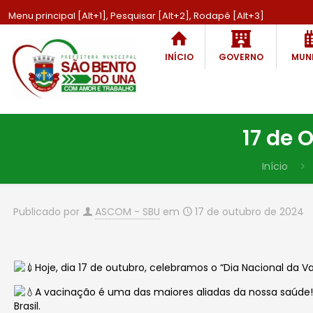
Menu principal [Alt+1], Pesquisar [Alt+2], Rodapé [Alt+3]
INÍCIO
GOVERNO
MUNI
17 de 
Início
Publicado por
ASCOM - SBU
em
17 de outubro de 2024
Hoje, dia 17 de outubro, celebramos o “Dia Nacional da V
A vacinação é uma das maiores aliadas da nossa saúde! 
Brasil.