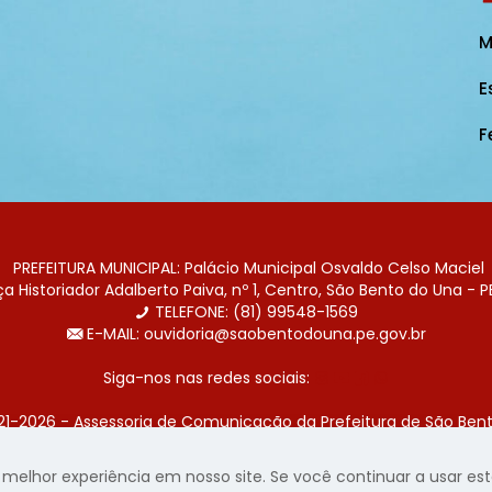
M
E
F
PREFEITURA MUNICIPAL: Palácio Municipal Osvaldo Celso Maciel
 Historiador Adalberto Paiva, nº 1, Centro, São Bento do Una - P
TELEFONE: (81) 99548-1569
E-MAIL: ouvidoria@saobentodouna.pe.gov.br
Siga-nos nas redes sociais:
21-2026 - Assessoria de Comunicação da Prefeitura de São Bent
 desenvolvida pela agência de publicidade
LumusWeb - Agência 
elhor experiência em nosso site. Se você continuar a usar este