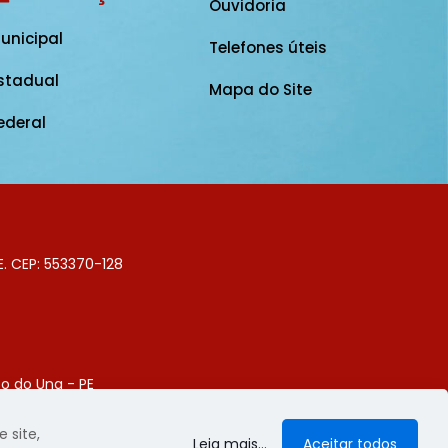
Ouvidoria
unicipal
Telefones úteis
stadual
Mapa do Site
ederal
E. CEP: 553370-128
o do Una - PE
Digital
 site,
Leia mais...
Aceitar todos