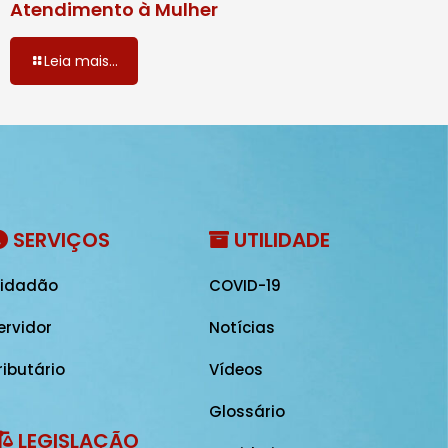
Atendimento à Mulher
Leia mais...
SERVIÇOS
UTILIDADE
idadão
COVID-19
ervidor
Notícias
ributário
Vídeos
Glossário
LEGISLAÇÃO