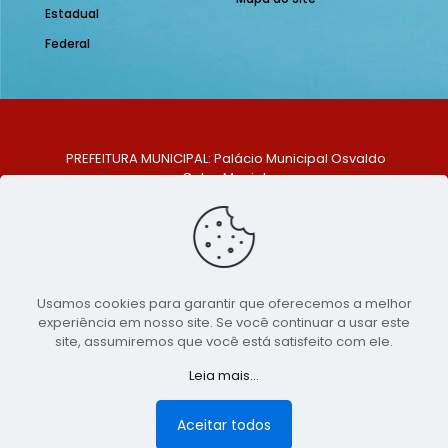
Estadual
Federal
PREFEITURA MUNICIPAL: Palácio Municipal Osvaldo
Celso Maciel
ENDEREÇO: Praça Historiador Adalberto Paiva, nº 1,
Centro, São Bento do Una - PE. CEP: 553370-128
TELEFONE: (81) 99548-1569
E-MAIL: ouvidoria@saobentodouna.pe.gov.br
Siga-nos nas redes sociais:
Usamos cookies para garantir que oferecemos a melhor
experiência em nosso site. Se você continuar a usar este
Copyright 2021-2026 - Assessoria de Comunicação da
site, assumiremos que você está satisfeito com ele.
Prefeitura de São Bento do Una - PE
Leia mais...
Página desenvolvida pela agência de
publicidade
LumusWeb - Agência Digital
Aceitar todos