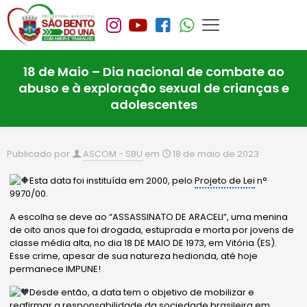
18 de Maio – Dia nacional de combate ao
abuso e à exploração sexual de crianças e
adolescentes
Publicado por
ASCOM - SBU
em
18 de maio de 2023
Esta data foi instituída em 2000, pelo
Projeto de Lei
n°
9970/00.
A escolha se deve ao “ASSASSINATO DE ARACELI”, uma menina
de oito anos que foi drogada, estuprada e morta por jovens de
classe média alta, no dia 18 DE MAIO DE 1973, em Vitória (ES).
Esse crime, apesar de sua natureza hedionda, até hoje
permanece IMPUNE!
Desde então, a data tem o objetivo de mobilizar e
reafirmar a responsabilidade da sociedade brasileira em