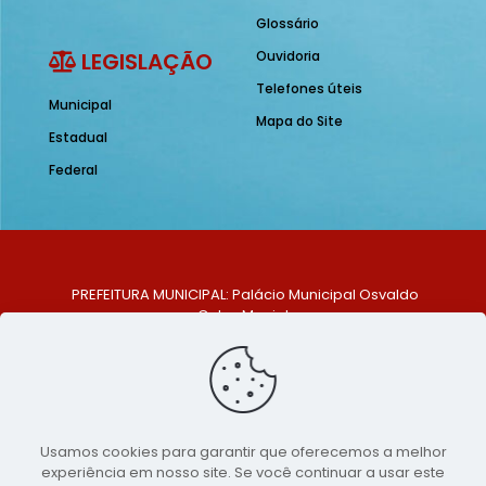
Glossário
LEGISLAÇÃO
Ouvidoria
Telefones úteis
Municipal
Mapa do Site
Estadual
Federal
PREFEITURA MUNICIPAL: Palácio Municipal Osvaldo
Celso Maciel
ENDEREÇO: Praça Historiador Adalberto Paiva, nº 1,
Centro, São Bento do Una - PE. CEP: 553370-128
TELEFONE: (81) 99548-1569
E-MAIL: ouvidoria@saobentodouna.pe.gov.br
Siga-nos nas redes sociais:
Usamos cookies para garantir que oferecemos a melhor
experiência em nosso site. Se você continuar a usar este
Copyright 2021-2026 - Assessoria de Comunicação da