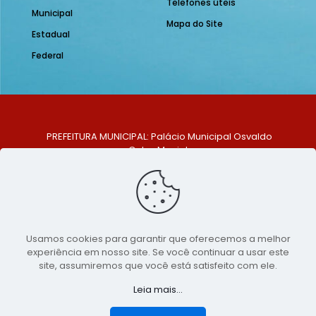
Telefones úteis
Municipal
Mapa do Site
Estadual
Federal
PREFEITURA MUNICIPAL: Palácio Municipal Osvaldo
Celso Maciel
ENDEREÇO: Praça Historiador Adalberto Paiva, nº 1,
Centro, São Bento do Una - PE. CEP: 553370-128
TELEFONE: (81) 99548-1569
E-MAIL: ouvidoria@saobentodouna.pe.gov.br
Siga-nos nas redes sociais:
Usamos cookies para garantir que oferecemos a melhor
experiência em nosso site. Se você continuar a usar este
Copyright 2021-2026 - Assessoria de Comunicação da
site, assumiremos que você está satisfeito com ele.
Prefeitura de São Bento do Una - PE
Leia mais...
Página desenvolvida pela agência de
publicidade
LumusWeb - Agência Digital