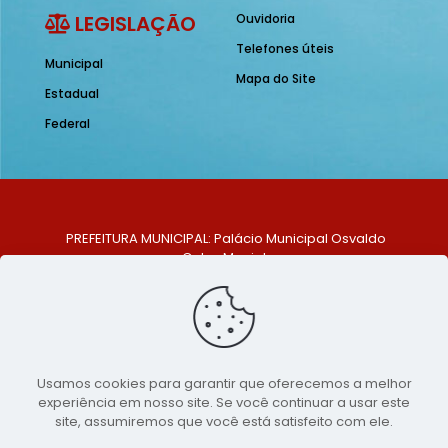
LEGISLAÇÃO
Ouvidoria
Telefones úteis
Municipal
Mapa do Site
Estadual
Federal
PREFEITURA MUNICIPAL: Palácio Municipal Osvaldo
Celso Maciel
ENDEREÇO: Praça Historiador Adalberto Paiva, nº 1,
Centro, São Bento do Una - PE. CEP: 553370-128
TELEFONE: (81) 99548-1569
E-MAIL: ouvidoria@saobentodouna.pe.gov.br
Siga-nos nas redes sociais:
Usamos cookies para garantir que oferecemos a melhor
experiência em nosso site. Se você continuar a usar este
Copyright 2021-2026 - Assessoria de Comunicação da
site, assumiremos que você está satisfeito com ele.
Prefeitura de São Bento do Una - PE