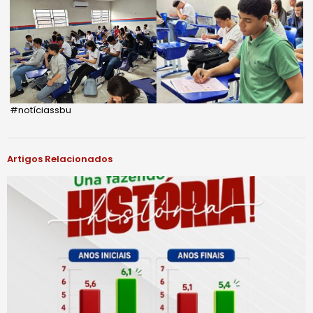
#notíciassbu
Artigos Relacionados