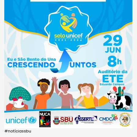
#notíciassbu