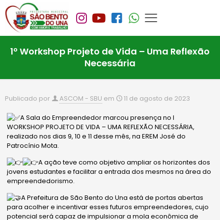
1º Workshop Projeto de Vida – Uma Reflexão
Necessária
Publicado por
ASCOM - SBU
em
11 de agosto de 2023
A Sala do Empreendedor marcou presença no I
WORKSHOP PROJETO DE VIDA – UMA REFLEXÃO NECESSÁRIA,
realizado nos dias 9, 10 e 11 desse mês, na EREM José do
Patrocínio Mota.
A ação teve como objetivo ampliar os horizontes dos
jovens estudantes e facilitar a entrada dos mesmos na área do
empreendedorismo.
A Prefeitura de São Bento do Una está de portas abertas
para acolher e incentivar esses futuros empreendedores, cujo
potencial será capaz de impulsionar a mola econômica de