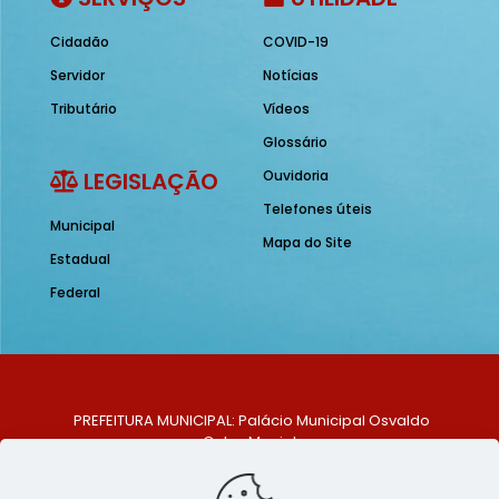
Cidadão
COVID-19
Servidor
Notícias
Tributário
Vídeos
Glossário
LEGISLAÇÃO
Ouvidoria
Telefones úteis
Municipal
Mapa do Site
Estadual
Federal
PREFEITURA MUNICIPAL: Palácio Municipal Osvaldo
Celso Maciel
ENDEREÇO: Praça Historiador Adalberto Paiva, nº 1,
Centro, São Bento do Una - PE. CEP: 553370-128