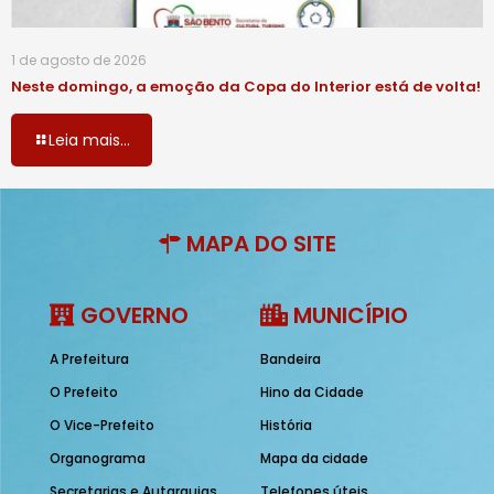
1 de agosto de 2026
Neste domingo, a emoção da Copa do Interior está de volta!
Leia mais...
MAPA DO SITE
GOVERNO
MUNICÍPIO
A Prefeitura
Bandeira
O Prefeito
Hino da Cidade
O Vice-Prefeito
História
Organograma
Mapa da cidade
Secretarias e Autarquias
Telefones úteis