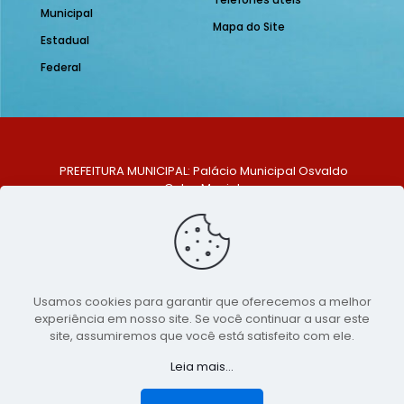
Municipal
Mapa do Site
Estadual
Federal
PREFEITURA MUNICIPAL: Palácio Municipal Osvaldo
Celso Maciel
ENDEREÇO: Praça Historiador Adalberto Paiva, nº 1,
Centro, São Bento do Una - PE. CEP: 553370-128
TELEFONE: (81) 99548-1569
E-MAIL: ouvidoria@saobentodouna.pe.gov.br
Siga-nos nas redes sociais:
Usamos cookies para garantir que oferecemos a melhor
experiência em nosso site. Se você continuar a usar este
Copyright 2021-2026 - Assessoria de Comunicação da
site, assumiremos que você está satisfeito com ele.
Prefeitura de São Bento do Una - PE
Leia mais...
Página desenvolvida pela agência de
publicidade
LumusWeb - Agência Digital