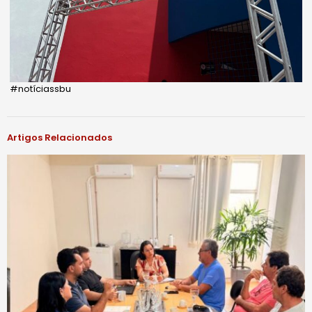
#notíciassbu
Artigos Relacionados