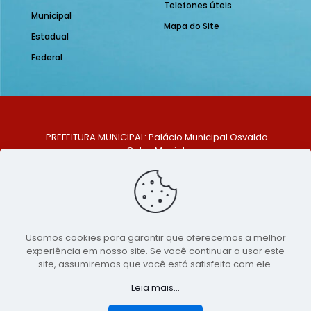
Telefones úteis
Municipal
Mapa do Site
Estadual
Federal
PREFEITURA MUNICIPAL: Palácio Municipal Osvaldo
Celso Maciel
ENDEREÇO: Praça Historiador Adalberto Paiva, nº 1,
Centro, São Bento do Una - PE. CEP: 553370-128
TELEFONE: (81) 99548-1569
E-MAIL: ouvidoria@saobentodouna.pe.gov.br
Siga-nos nas redes sociais:
Usamos cookies para garantir que oferecemos a melhor
experiência em nosso site. Se você continuar a usar este
Copyright 2021-2026 - Assessoria de Comunicação da
site, assumiremos que você está satisfeito com ele.
Prefeitura de São Bento do Una - PE
Leia mais...
Página desenvolvida pela agência de
publicidade
LumusWeb - Agência Digital