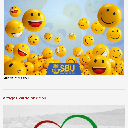
#notíciassbu
Artigos Relacionados