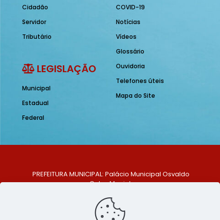
Cidadão
COVID-19
Servidor
Notícias
Tributário
Vídeos
Glossário
LEGISLAÇÃO
Ouvidoria
Telefones úteis
Municipal
Mapa do Site
Estadual
Federal
PREFEITURA MUNICIPAL: Palácio Municipal Osvaldo
Celso Maciel
ENDEREÇO: Praça Historiador Adalberto Paiva, nº 1,
Centro, São Bento do Una - PE. CEP: 553370-128
TELEFONE: (81) 99548-1569