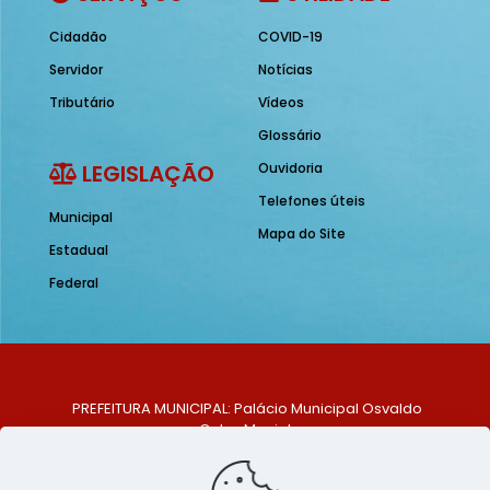
Cidadão
COVID-19
Servidor
Notícias
Tributário
Vídeos
Glossário
LEGISLAÇÃO
Ouvidoria
Telefones úteis
Municipal
Mapa do Site
Estadual
Federal
PREFEITURA MUNICIPAL: Palácio Municipal Osvaldo
Celso Maciel
ENDEREÇO: Praça Historiador Adalberto Paiva, nº 1,
Centro, São Bento do Una - PE. CEP: 553370-128