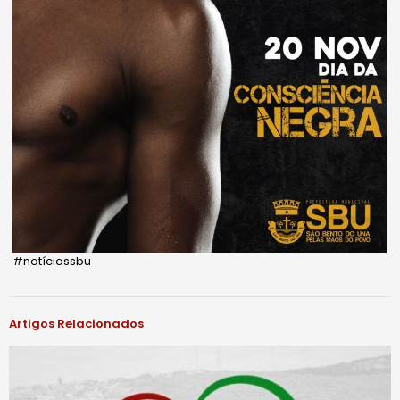
#notíciassbu
Artigos Relacionados