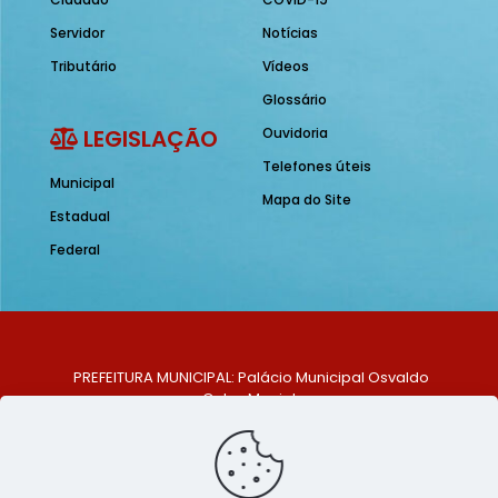
Servidor
Notícias
Tributário
Vídeos
Glossário
LEGISLAÇÃO
Ouvidoria
Telefones úteis
Municipal
Mapa do Site
Estadual
Federal
PREFEITURA MUNICIPAL: Palácio Municipal Osvaldo
Celso Maciel
ENDEREÇO: Praça Historiador Adalberto Paiva, nº 1,
Centro, São Bento do Una - PE. CEP: 553370-128
TELEFONE: (81) 99548-1569
E-MAIL: ouvidoria@saobentodouna.pe.gov.br