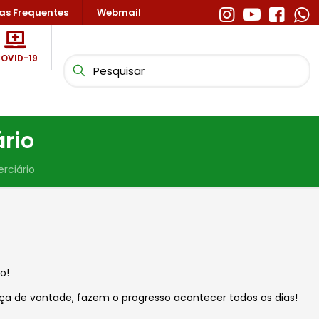
as Frequentes
Webmail
OVID-19
rio
rciário
o!
ça de vontade, fazem o progresso acontecer todos os dias!