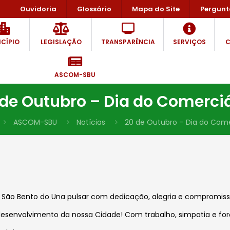
Ouvidoria
Glossário
Mapa do Site
Pergunt
CÍPIO
LEGISLAÇÃO
TRANSPARÊNCIA
SERVIÇOS
C
ASCOM-SBU
 de Outubro – Dia do Comerciá
ASCOM-SBU
Notícias
20 de Outubro – Dia do Come
e São Bento do Una pulsar com dedicação, alegria e compromiss
desenvolvimento da nossa Cidade! Com trabalho, simpatia e for