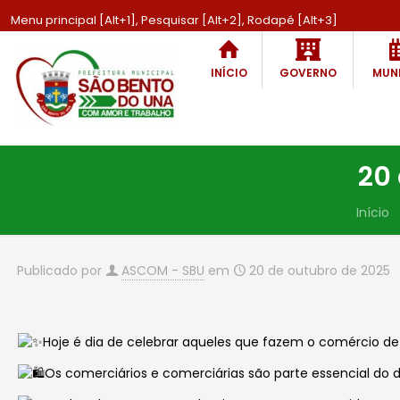
Menu principal [Alt+1], Pesquisar [Alt+2], Rodapé [Alt+3]
INÍCIO
GOVERNO
MUNI
20
Início
Publicado por
ASCOM - SBU
em
20 de outubro de 2025
Hoje é dia de celebrar aqueles que fazem o comércio d
Os comerciários e comerciárias são parte essencial do 