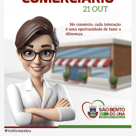
#notíciassbu