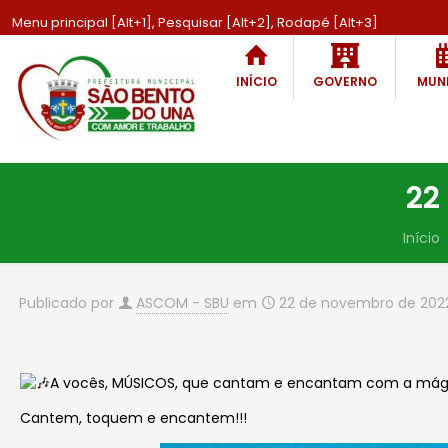
Menu principal [Alt+1], Pesquisar [Alt+2], Rodapé [Alt+3]
INÍCIO
GOVERNO
MUNI
22
Início
Publicado por
ASCOM - SBU
em
22 de novembro de 202
A vocês, MÚSICOS, que cantam e encantam com a mágica
Cantem, toquem e encantem!!!