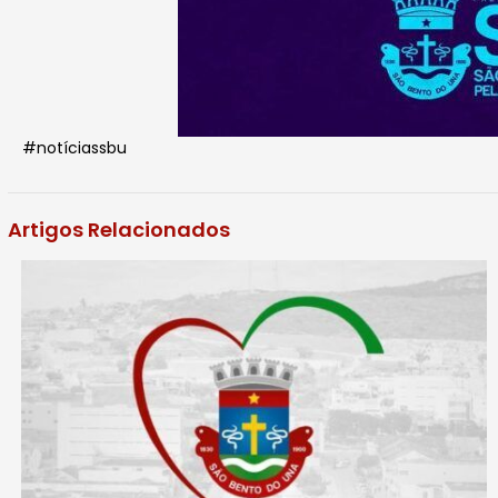
#notíciassbu
Artigos Relacionados