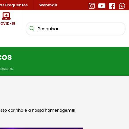
as Frequentes
Webmail
OVID-19
cos
úsicos
osso carinho e a nossa homenagem!!!